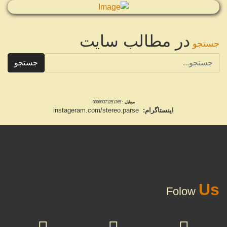
در مطالب سایت
جستجو
جستجو
موبایل :
00989371251365
اینستاگرام:
instageram.com/stereo.parse
Us
Folow