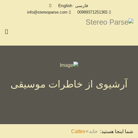
فارسی
English
info@stereoparse.com
00989371251365
آرشیوی از خاطرات موسیقی
شما اینجا هستید:
خانه
Caltex