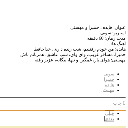
عنوان: هایده ، حمیرا و مهستی
استریو: سونی
مدت زمان: 60 دقیقه
آهنگ ها:
هایده: من خودم رفتنیم، شب زنده داری، خداحافظ
حمیرا: مسافر غریب، وای وای، شب عاشق، همزبانم باش
مهستی: هوای یار، غمگین و تنها، بیگانه، عزیز رفته
سونی
حمیرا
هایده
مهستی
چاپ
قبلی
بعدی