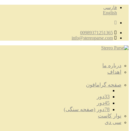
فارسی
English
00989371251365
info@stereoparse.com
درباره ما
اهداف
صفحه گرامافون
33دور
45دور
78دور (صفحه سنگی)
نوار کاست
سی دی