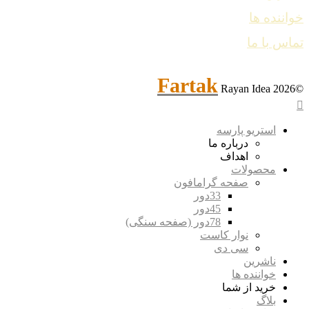
خواننده ها
تماس با ما
Fartak
Rayan Idea
©2026
استریو پارسه
درباره ما
اهداف
محصولات
صفحه گرامافون
33دور
45دور
78دور (صفحه سنگی)
نوار کاست
سی دی
ناشرین
خواننده ها
خرید از شما
بلاگ