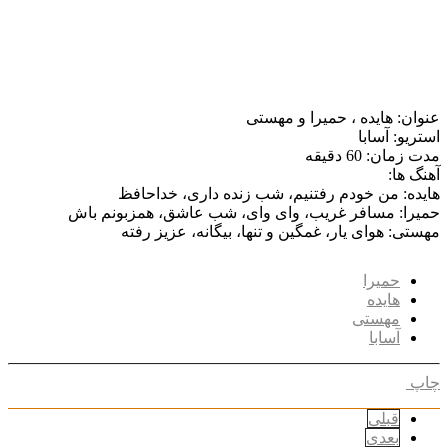
عنوان: هایده ، حمیرا و مهستی
استریو: آسابا
مدت زمان: 60 دقیقه
آهنگ ها:
هایده: من خودم رفتنیم، شب زنده داری، خداحافظ
حمیرا: مسافر غریب، وای وای، شب عاشق، همزبونم باش
مهستی: هوای یار، غمگین و تنها، بیگانه، عزیز رفته
حمیرا
هایده
مهستی
آسابا
چاپ
قبلی
بعدی