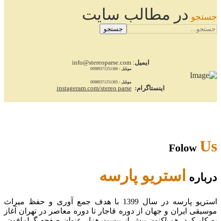
در مطالب سایت
جستجو
جستجو
ایمیل
: info@stereoparse.com
موبایل :
00989371251366
موبایل :
00989371251365
اینستاگرام:
instageram.com/stereo.parse
Us
Folow
استریو پارسه
درباره
استریو پارسه در سال 1399 با هدف جمع آوری و حفظ میراث
موسیقی ایران و جهان از دوره قاجار تا دوره معاصر در تهران آغاز
به کار کرد. هم اکنون بیش از بیست هزار عنوان صفحه گرامافون،