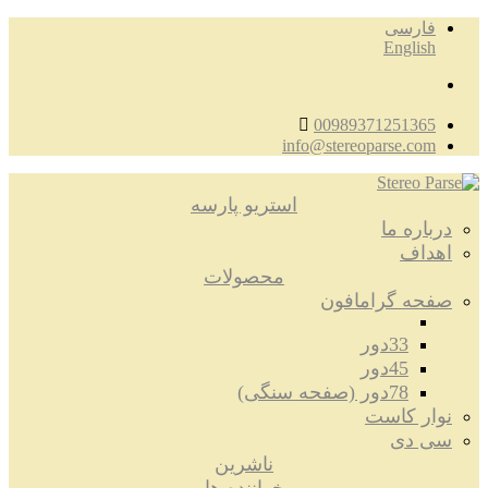
فارسی
English
00989371251365
info@stereoparse.com
استریو پارسه
درباره ما
اهداف
محصولات
صفحه گرامافون
33دور
45دور
78دور (صفحه سنگی)
نوار کاست
سی دی
ناشرین