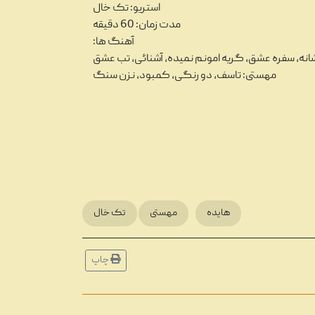
استریو: تک خال
مدت زمان: 60 دقیقه
آهنگ ها:
شانه، سفره عشق، گریه امونم نمیده، آشنائی، تب عشق
مهستی: تاسف، دو رنگی، کمبود، نزن سنگ
هایده
مهستی
تک خال
ا، انواع و ویژگی‌های نوار کاست
...
چاپ
ختلف پخش موسیقی در طول تاریخ