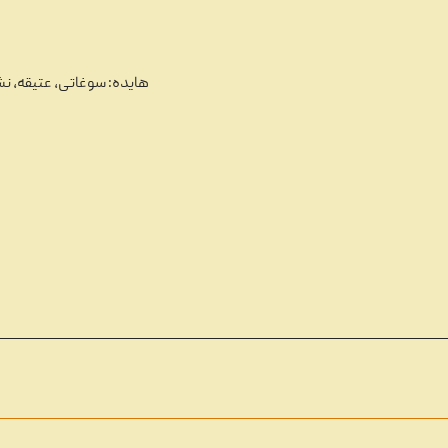
هایده: سوغاتی، عتیقه، ن
تاریخچه نوار کاست و ضبط صد
مروری بر دستگاه‌های م