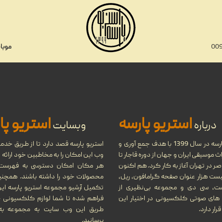
موبای
تاریخ 
استریو پارسه
استریو پا
درباره
وبسایت
استریو پارسه در سال 1399 با هدف جمع آوری و
استریو پارسه قصد دارد تا از طریق خد
 موسیقی ایران و جهان از دوره قاجار تا
وب این امکان را به مخاطبین خود ارائه د
تاریخچه نوار کاست و ضبط صد
ر در تهران آغاز به کار کرد. هم اکنون
هر مکان امکان دسترسی به فهرست 
یست هزار عنوان صفحه گرامافون، ریل،
محصولات خود را داشته باشند. همچن
ست، سی دی و مجموعه بی‌نظیری از
تکمیل آرشیو مجموعه استریو پارسه ای
های صوتی کلکسیونی در اختیار این
فراهم شده تا شما لوازم کلکسیونی خو
ار دارد.
طریق این وب سایت به مجموعه ب
برسانید.