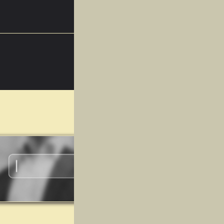
اسفند
14
اسفند
01
اسفند
13
آذر