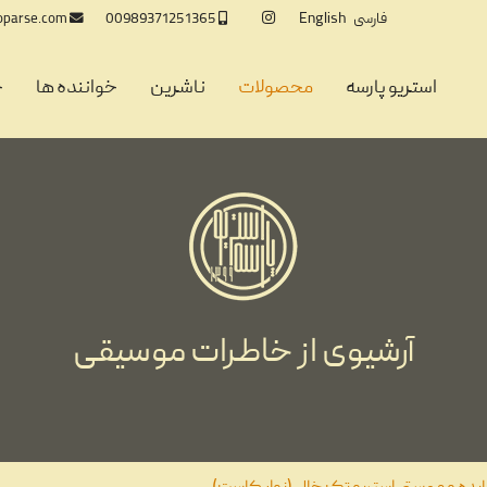
فارسی
English
oparse.com
00989371251365
استریو پارسه
محصولات
ناشرین
خواننده ها
خ
آرشیوی از خاطرات موسیقی