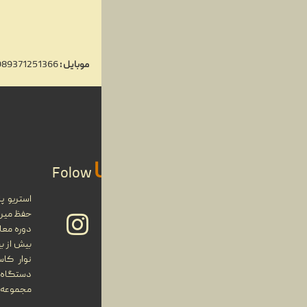
03
مهر
موبایل :
00989371251366
ایمیل
: info@stereoparse.com
01
مهر
29
Us
Folow
شهریور
حفظ میراث
27
دوره معاص
بیش از ب
نوار کا
شهریور
دستگاه 
مجموعه قر