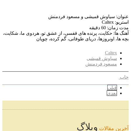
عنوان: سیاوش قمیشی و مسعود فردمنش
استریو: Caltex
مدت زمان: 60 دقیقه
آهنگ ها: حکایت، پرنده های قفسی، از عشق تو، هردوی ما، شکایت،
بچه ها، اونروزها، دریای طوفانی، گم کرده، چوپان
Caltex
سیاوش قمیشی
مسعود فردمنش
چاپ
قبلی
بعدی
وبلاگ
آخرین مقالات