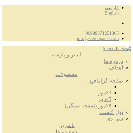
فارسی
English
00989371251365
info@stereoparse.com
استریو پارسه
درباره ما
اهداف
محصولات
صفحه گرامافون
33دور
45دور
78دور (صفحه سنگی)
نوار کاست
سی دی
ناشرین
خواننده ها