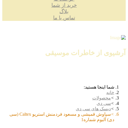
خرید از شما
بلاگ
تماس با ما
آرشیوی از خاطرات موسیقی
شما اینجا هستید:
خانه
محصولات
سی دی
دیسک های سی دی
سیاوش قمیشی و مسعود فردمنش استریو Caltex (سی
دی) آلبوم شماره1