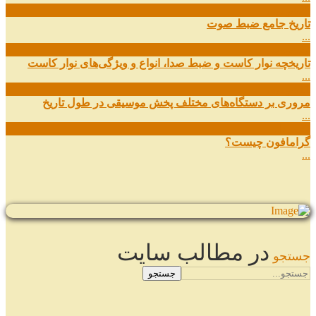
29
شهریور
تاریخ جامع ضبط صوت
...
27
شهریور
تاریخچه نوار کاست و ضبط صدا، انواع و ویژگی‌های نوار کاست
...
11
شهریور
مروری بر دستگاه‌های مختلف پخش موسیقی در طول تاریخ
...
22
مرداد
گرامافون چیست؟
...
در مطالب سایت
جستجو
جستجو