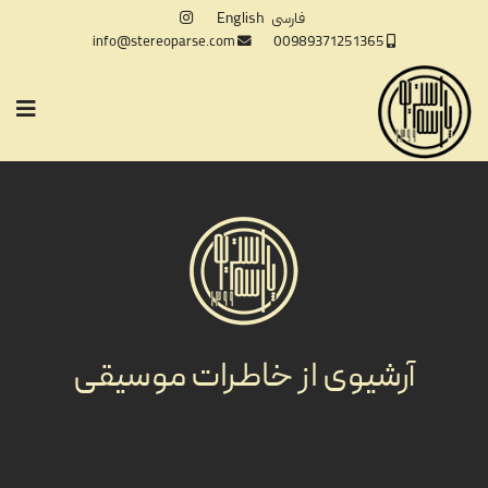
فارسی
English
info@stereoparse.com
00989371251365
آرشیوی از خاطرات موسیقی