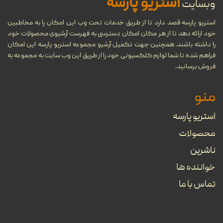
استریو پارسه
وبسایت
شهریور
...
استریو پارسه قصد دارد تا از طریق خدمات تحت وب این امکان را به مخاطبین
خود ارائه دهد تا از هر مکان امکان دسترسی به فهرست آرشیوی محصولات خود
22
گرامافون چیست؟
را داشته باشند. همچنین جهت تکمیل آرشیو مجموعه استریو پارسه این امکان
فراهم شده تا شما لوازم کلکسیونی خود را از طریق این وب سایت به مجموعه به
...
مرداد
فروش برسانید.
منو
08
تنظیم آهنگ چیست؟
استریو پارسه
...
خرداد
محصولات
ناشرین
بهترین جوایز بین‌المللی موسیقی
09
خواننده ها
را بشناسید
تماس با ما
ارديبهشت
...