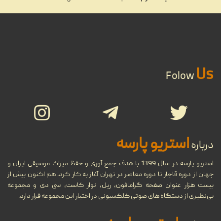
تاریخ و پیدایش موسیقی در ایران و
01
جهان
مهر
...
29
Us
تاریخ جامع ضبط صوت
Folow
...
شهریور
تاریخچه نوار کاست و ضبط صدا،
27
انواع و ویژگی‌های نوار کاست
استریو پارسه
درباره
شهریور
...
استریو پارسه در سال 1399 با هدف جمع آوری و حفظ میراث موسیقی ایران و
جهان از دوره قاجار تا دوره معاصر در تهران آغاز به کار کرد. هم اکنون بیش از
بیست هزار عنوان صفحه گرامافون، ریل، نوار کاست، سی دی و مجموعه
مروری بر دستگاه‌های مختلف
بی‌نظیری از دستگاه های صوتی کلکسیونی در اختیار این مجموعه قرار دارد.
11
پخش موسیقی در طول تاریخ