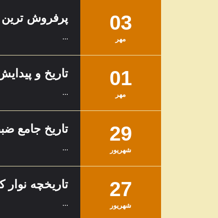
03
پرفروش ترین آ
...
مهر
01
تاریخ و پیدای
...
مهر
29
تاریخ جامع ض
...
شهریور
27
تاریخچه نوار 
...
شهریور