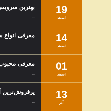
19
بهترین سرویس
...
اسفند
14
معرفی انواع س
...
اسفند
01
معرفی محبوب‌ت
...
اسفند
13
پرفروش‌ترین آ
...
آذر