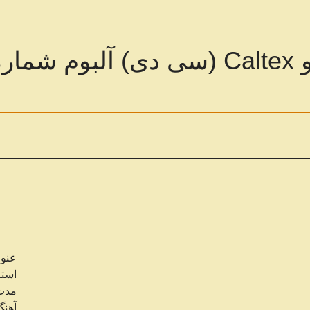
ه1
عنو
استریو:
مدت زم
آهنگ