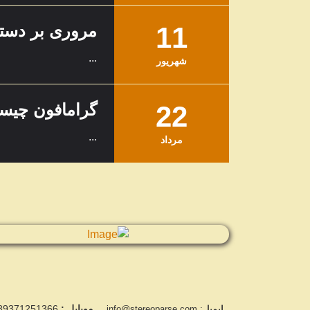
11
مروری بر دست
...
شهریور
22
گرامافون چی
...
مرداد
موبایل :
00989371251366
ایمیل
: info@stereoparse.com