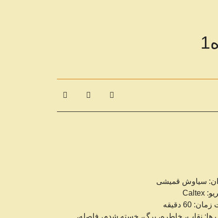
ان: سیاوش قمیشی
 Caltex
ان: 60 دقیقه
 ها: نقاب، خاطره، برگ، خسته شدم، فاصله،