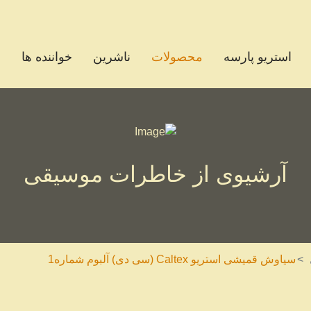
استریو پارسه
محصولات
ناشرین
خواننده ها
خ
آرشیوی از خاطرات موسیقی
سیاوش قمیشی استریو Caltex (سی دی) آلبوم شماره1