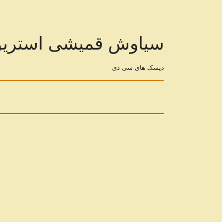
سیاوش قمیشی استریو Caltex (سی دی) آلبوم شمار
دیسک های سی دی