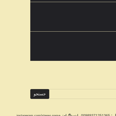
جستجو
ل :
00989371251365
اینستاگرام:
instageram.com/stereo.parse