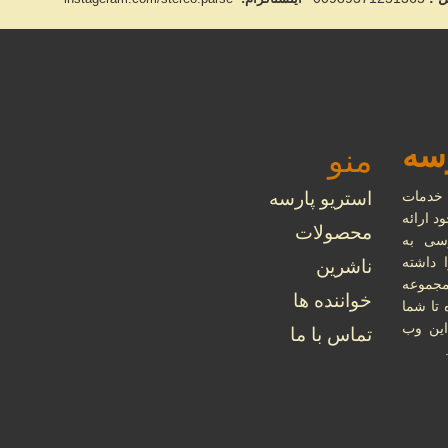
رسه
منو
 خدمات
استریو پارسه
د ارائه
محصولات
سی به
داشته
ناشرین
مجموعه
خواننده ها
 تا شما
این وب
تماس با ما