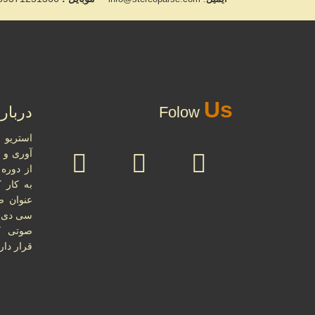
Us
Folow
دربار
آوری و 
از دوره 
به کار 
عنوان ص
سی دی و
صوتی کل
قرار دارد