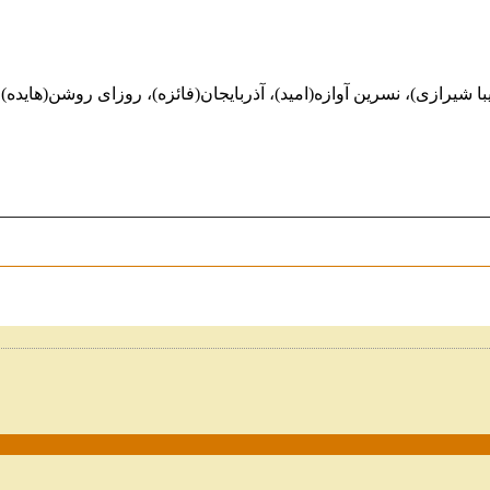
زیبا شیرازی)، نسرین آوازه(امید)، آذربایجان(فائزه)، روزای روشن(هاید