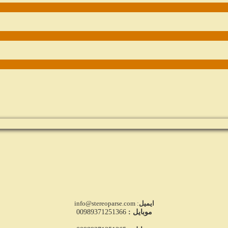
ایمیل
: info@stereoparse.com
موبایل :
00989371251366