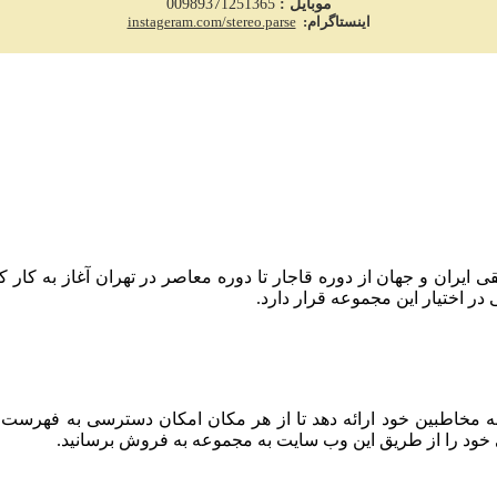
موبایل :
00989371251365
اینستاگرام:
instageram.com/stereo.parse
 حفظ میراث موسیقی ایران و جهان از دوره قاجار تا دوره معاصر در تهران آغا
 اختیار این مجموعه قرار دارد.
به مخاطبین خود ارائه دهد تا از هر مکان امکان دسترسی به فهرست
 خود را از طریق این وب سایت به مجموعه به فروش برسانید.