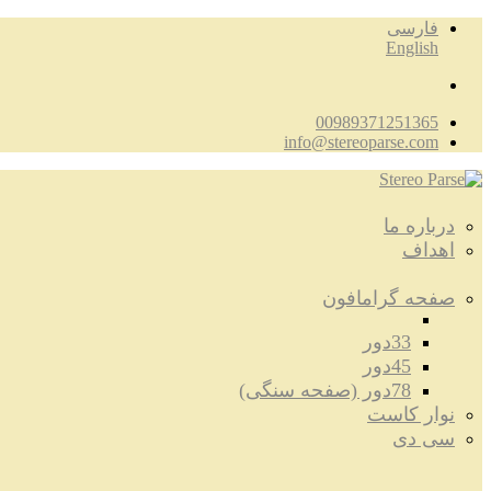
فارسی
English
00989371251365
info@stereoparse.com
درباره ما
اهداف
صفحه گرامافون
33دور
45دور
78دور (صفحه سنگی)
نوار کاست
سی دی