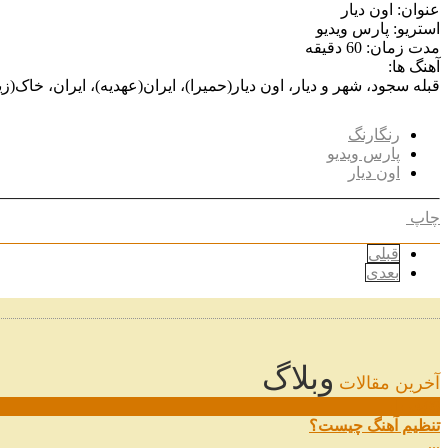
عنوان: اون دیار
استریو: پارس ویدیو
مدت زمان: 60 دقیقه
آهنگ ها:
قبله سجود، شهر و دیار، اون دیار(حمیرا)، ایران(عهدیه)، ایران، خاک(
رنگارنگ
پارس ویدیو
اون دیار
چاپ
قبلی
بعدی
وبلاگ
آخرین مقالات
08
خرداد
تنظیم آهنگ چیست؟
...