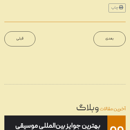
چاپ
مروری بر دستگاه‌های مختلف
11
پخش موسیقی در طول تاریخ
شهریور
...
بعدی
قبلی
22
گرامافون چیست؟
...
مرداد
08
تنظیم آهنگ چیست؟
...
وبلاگ
خرداد
آخرین مقالات
بهترین جوایز بین‌المللی موسیقی