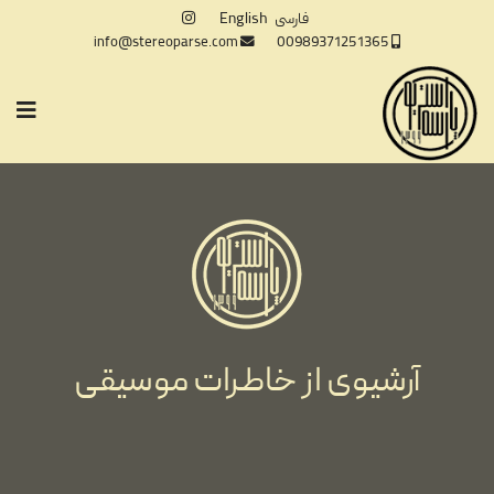
فارسی
English
info@stereoparse.com
00989371251365
آرشیوی از خاطرات موسیقی