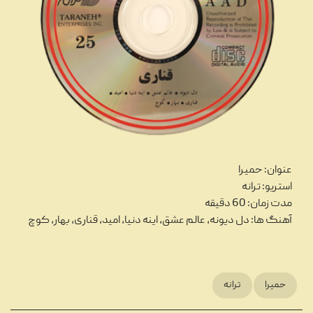
عنوان: حمیرا
استریو: ترانه
مدت زمان: 60 دقیقه
آهنگ ها: دل دیونه، عالم عشق، اینه دنیا، امید، قناری، بهار، کوچ
تاریخچه نوار کاست و ضبط صدا،
27
انواع و ویژگی‌های نوار کاست
حمیرا
ترانه
شهریور
...