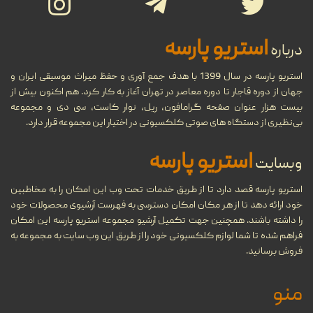
29
تاریخ جامع ضبط صوت
استریو پارسه
درباره
...
شهریور
استریو پارسه در سال 1399 با هدف جمع آوری و حفظ میراث موسیقی ایران و
جهان از دوره قاجار تا دوره معاصر در تهران آغاز به کار کرد. هم اکنون بیش از
بیست هزار عنوان صفحه گرامافون، ریل، نوار کاست، سی دی و مجموعه
تاریخچه نوار کاست و ضبط صدا،
27
بی‌نظیری از دستگاه های صوتی کلکسیونی در اختیار این مجموعه قرار دارد.
انواع و ویژگی‌های نوار کاست
استریو پارسه
شهریور
وبسایت
...
استریو پارسه قصد دارد تا از طریق خدمات تحت وب این امکان را به مخاطبین
خود ارائه دهد تا از هر مکان امکان دسترسی به فهرست آرشیوی محصولات خود
مروری بر دستگاه‌های مختلف
11
را داشته باشند. همچنین جهت تکمیل آرشیو مجموعه استریو پارسه این امکان
پخش موسیقی در طول تاریخ
فراهم شده تا شما لوازم کلکسیونی خود را از طریق این وب سایت به مجموعه به
فروش برسانید.
شهریور
...
منو
گرامافون چیست؟