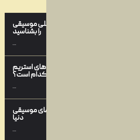
...
وبلاگ
خرداد
آخرین مقالات
بهترین جوایز بین‌المللی موسیقی
09
را بشناسید
ارديبهشت
...
بهترین سرویس‌های استریم
19
موسیقی کدام است؟
اسفند
...
معرفی انواع سبک های موسیقی
14
دنیا
اسفند
...