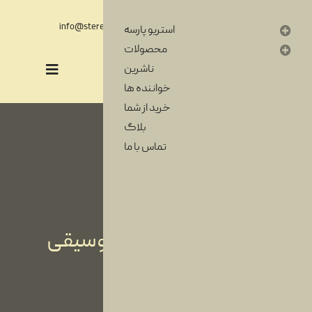
فارسی
English
info@stereoparse.com
00989371251365
استریو پارسه
محصولات
ناشرین
خواننده ها
خرید از شما
بلاگ
تماس با ما
آرشیوی از خاطرات موسیقی