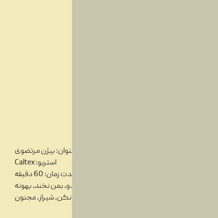
عنوان: بیژن مرتضوی
استریو: Caltex
مدت زمان: 60 دقیقه
آهنگ ها: عاشقی چیه، رقص آتش،رنگ اردو، بمن نخند، بهونه
گیر، اینطوری نگام نکن، شیراز، مجنون