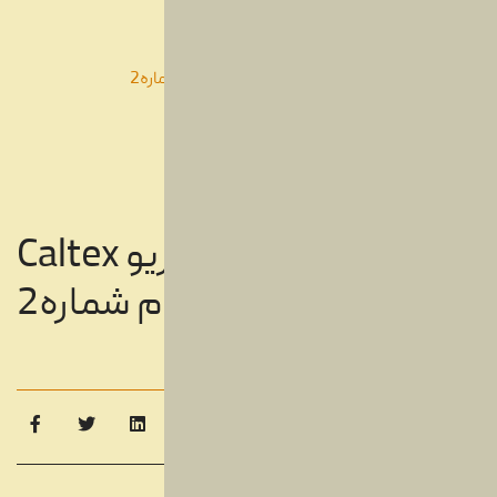
شما اینجا هستید:
خانه
محصولات
سی دی
دیسک های سی دی
بیژن مرتضوی استریو Caltex (سی دی) آلبوم شماره2
بیژن مرتضوی استریو Caltex
(سی دی) آلبوم شماره2
دیسک های سی دی