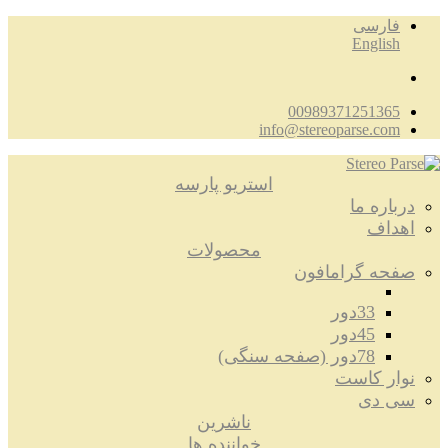
فارسی
English
00989371251365
info@stereoparse.com
استریو پارسه
درباره ما
اهداف
محصولات
صفحه گرامافون
33دور
45دور
78دور (صفحه سنگی)
نوار کاست
سی دی
ناشرین
خواننده ها