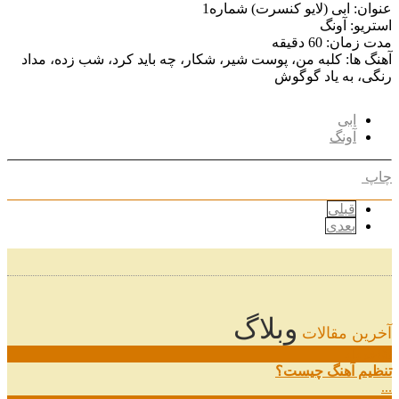
عنوان: ابی (لایو کنسرت) شماره1
استریو: آونگ
مدت زمان: 60 دقیقه
آهنگ ها: کلبه من، پوست شیر، شکار، چه باید کرد، شب زده، مداد
رنگی، به یاد گوگوش
ابی
آونگ
چاپ
قبلی
بعدی
وبلاگ
آخرین مقالات
08
خرداد
تنظیم آهنگ چیست؟
...