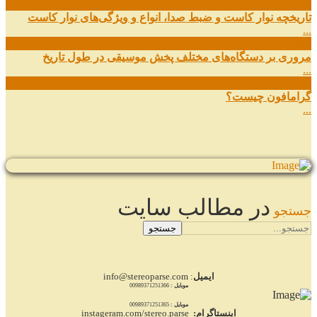
27
شهریور
تاریخچه نوار کاست و ضبط صدا، انواع و ویژگی‌های نوار کاست
...
11
شهریور
مروری بر دستگاه‌های مختلف پخش موسیقی در طول تاریخ
...
22
مرداد
گرامافون چیست؟
...
در مطالب سایت
جستجو
جستجو
ایمیل
: info@stereoparse.com
موبایل :
00989371251366
موبایل :
00989371251365
اینستاگرام:
instageram.com/stereo.parse