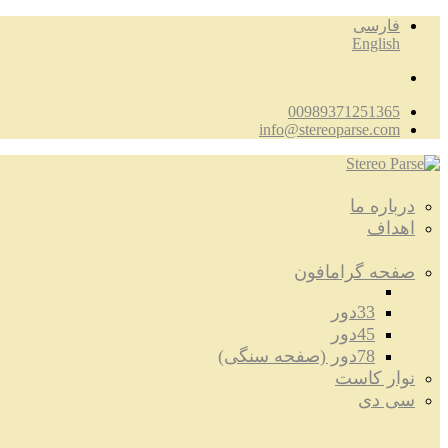
فارسی
English
00989371251365
info@stereoparse.com
درباره ما
اهداف
صفحه گرامافون
33دور
45دور
78دور (صفحه سنگی)
نوار کاست
سی دی