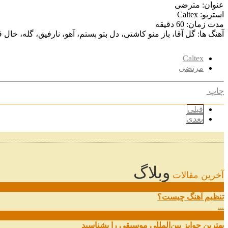
عنوان: مترضی
استریو: Caltex
مدت زمان: 60 دقیقه
آهنگ ها: گل آقا، باز منو کاشتی، دل بتو بستم، آهو، نارفیق، گله، خا
Caltex
مرتضی
چاپ
قبلی
بعدی
وبلاگ
آخرین مقالات
08
خرداد
تنظیم آهنگ چیست؟
...
09
ارديبهشت
بهترین جوایز بین‌المللی موسیقی را بشناسید