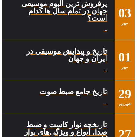
پرفروش ترین آلبوم موسیقی
03
جهان در تمام سال ها کدام
است؟
مهر
...
تاریخ و پیدایش موسیقی در
01
ایران و جهان
مهر
...
29
تاریخ جامع ضبط صوت
...
شهریور
تاریخچه نوار کاست و ضبط
27
صدا، انواع و ویژگی‌های نوار