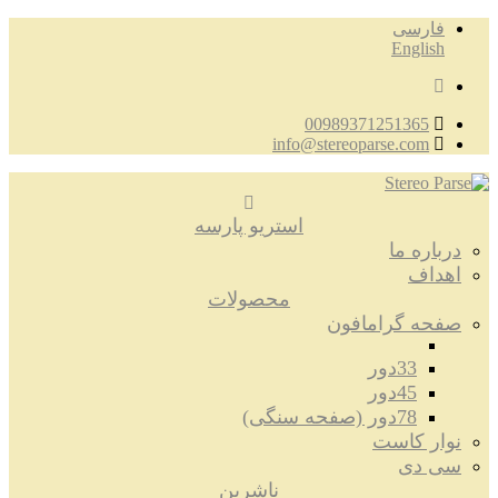
فارسی
English
00989371251365
info@stereoparse.com
استریو پارسه
درباره ما
اهداف
محصولات
صفحه گرامافون
33دور
45دور
78دور (صفحه سنگی)
نوار کاست
سی دی
ناشرین