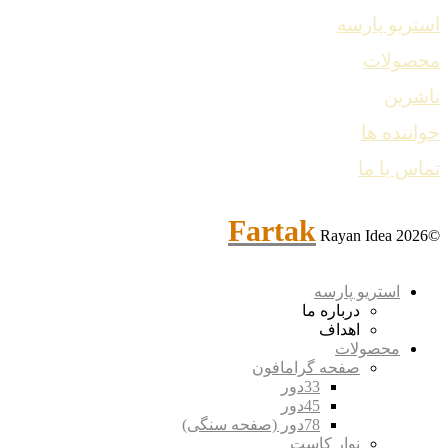
استریو پارسه
محصولات
ناشرین
خواننده ها
تماس با ما
Fartak
Rayan Idea
©2026
استریو پارسه
درباره ما
اهداف
محصولات
صفحه گرامافون
33دور
45دور
78دور (صفحه سنگی)
نوار کاست