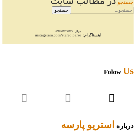
در مطالب سایت
جستجو
جستجو
موبایل :
00989371251365
اینستاگرام:
instageram.com/stereo.parse
Us
Folow
استریو پارسه
درباره