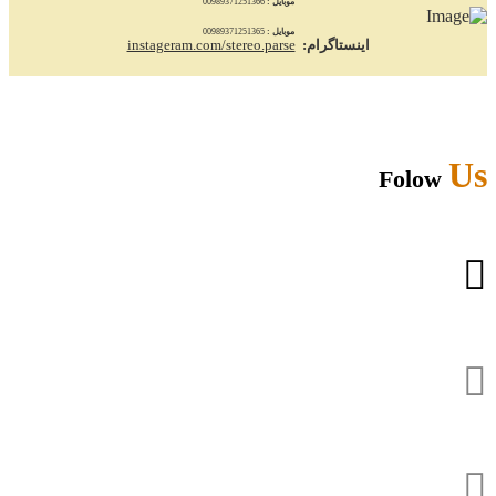
موبایل :
00989371251366
موبایل :
00989371251365
اینستاگرام:
instageram.com/stereo.parse
Us
Folow