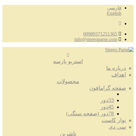
فارسی
English
00989371251365
info@stereoparse.com
استریو پارسه
درباره ما
اهداف
محصولات
صفحه گرامافون
33دور
45دور
78دور (صفحه سنگی)
نوار کاست
سی دی
ناشرین