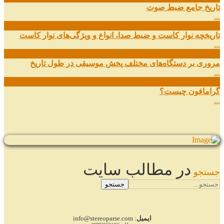
تاریخ جامع ضبط صوت
...
27
شهریور
تاریخچه نوار کاست و ضبط صدا، انواع و ویژگی‌های نوار کاست
...
11
شهریور
مروری بر دستگاه‌های مختلف پخش موسیقی در طول تاریخ
...
22
مرداد
گرامافون چیست؟
...
در مطالب سایت
جستجو
جستجو
ایمیل
: info@stereoparse.com