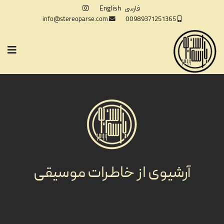
فارسی
English
info@stereoparse.com
00989371251365
آرشیوی از خاطرات موسیقی