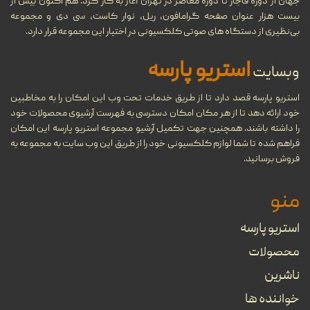
جهان از دوره قاجار تا دوره معاصر در تهران آغاز به کار کرد. هم اکنون بیش از
بیست هزار عنوان صفحه گرامافون، ریل، نوار کاست، سی دی و مجموعه
مروری بر دستگاه‌های مختلف
بی‌نظیری از دستگاه های صوتی کلکسیونی در اختیار این مجموعه قرار دارد.
11
پخش موسیقی در طول تاریخ
استریو پارسه
وبسایت
شهریور
...
استریو پارسه قصد دارد تا از طریق خدمات تحت وب این امکان را به مخاطبین
خود ارائه دهد تا از هر مکان امکان دسترسی به فهرست آرشیوی محصولات خود
22
گرامافون چیست؟
را داشته باشند. همچنین جهت تکمیل آرشیو مجموعه استریو پارسه این امکان
فراهم شده تا شما لوازم کلکسیونی خود را از طریق این وب سایت به مجموعه به
...
مرداد
فروش برسانید.
منو
08
تنظیم آهنگ چیست؟
استریو پارسه
...
خرداد
محصولات
ناشرین
بهترین جوایز بین‌المللی موسیقی
09
خواننده ها
را بشناسید