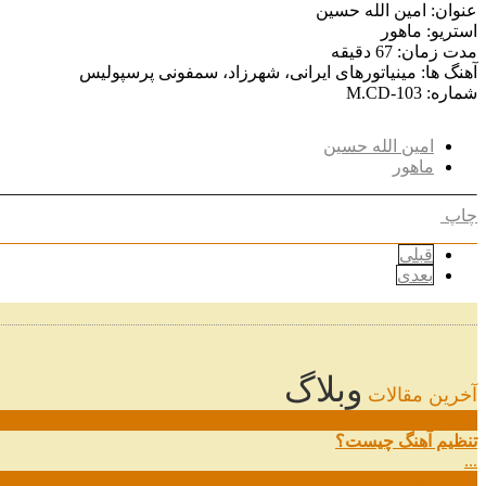
عنوان: امین الله حسین
استریو: ماهور
مدت زمان: 67 دقیقه
آهنگ ها: مینیاتورهای ایرانی، شهرزاد، سمفونی پرسپولیس
شماره: M.CD-103
امین‌ الله حسین
ماهور
چاپ
قبلی
بعدی
وبلاگ
آخرین مقالات
08
خرداد
تنظیم آهنگ چیست؟
...
09
ارديبهشت