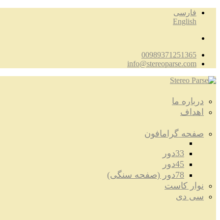
فارسی
English
00989371251365
info@stereoparse.com
درباره ما
اهداف
صفحه گرامافون
33دور
45دور
78دور (صفحه سنگی)
نوار کاست
سی دی