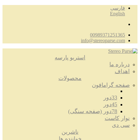
فارسی
English
00989371251365
info@stereoparse.com
استریو پارسه
درباره ما
اهداف
محصولات
صفحه گرامافون
33دور
45دور
78دور (صفحه سنگی)
نوار کاست
سی دی
ناشرین
خواننده ها