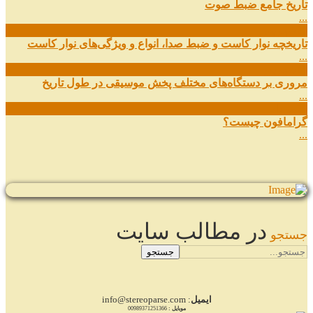
تاریخ جامع ضبط صوت
...
27
شهریور
تاریخچه نوار کاست و ضبط صدا، انواع و ویژگی‌های نوار کاست
...
11
شهریور
مروری بر دستگاه‌های مختلف پخش موسیقی در طول تاریخ
...
22
مرداد
گرامافون چیست؟
...
در مطالب سایت
جستجو
جستجو
ایمیل
: info@stereoparse.com
موبایل :
00989371251366