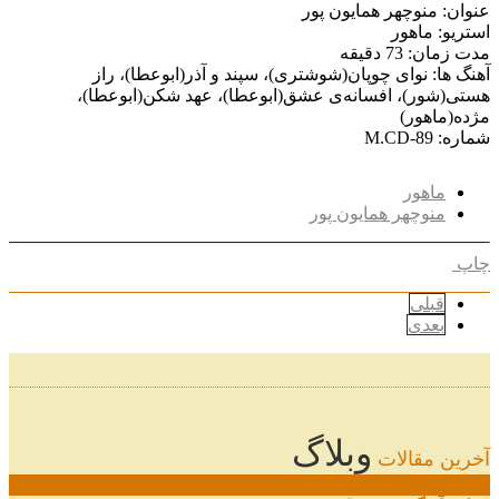
عنوان: منوچهر همایون پور
استریو: ماهور
مدت زمان: 73 دقیقه
آهنگ ها: نوای چوپان(شوشتری)، سپند و آذر(ابوعطا)، راز
هستی(شور)، افسانه‌ی عشق(ابوعطا)، عهد شکن(ابوعطا)،
مژده(ماهور)
شماره: M.CD-89
ماهور
منوچهر همایون پور
چاپ
قبلی
بعدی
وبلاگ
آخرین مقالات
08
خرداد