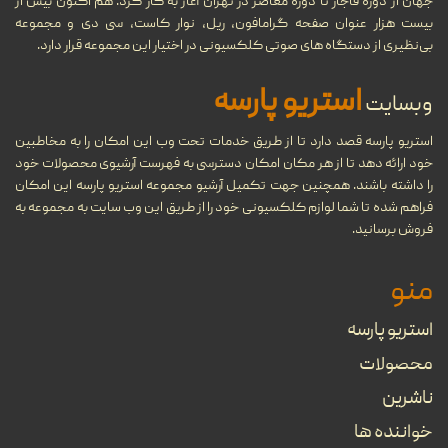
جهان از دوره قاجار تا دوره معاصر در تهران آغاز به کار کرد. هم اکنون بیش از
بیست هزار عنوان صفحه گرامافون، ریل، نوار کاست، سی دی و مجموعه
مروری بر دستگاه‌های مختلف
بی‌نظیری از دستگاه های صوتی کلکسیونی در اختیار این مجموعه قرار دارد.
11
پخش موسیقی در طول تاریخ
استریو پارسه
وبسایت
شهریور
...
استریو پارسه قصد دارد تا از طریق خدمات تحت وب این امکان را به مخاطبین
خود ارائه دهد تا از هر مکان امکان دسترسی به فهرست آرشیوی محصولات خود
22
گرامافون چیست؟
را داشته باشند. همچنین جهت تکمیل آرشیو مجموعه استریو پارسه این امکان
فراهم شده تا شما لوازم کلکسیونی خود را از طریق این وب سایت به مجموعه به
...
مرداد
فروش برسانید.
منو
08
تنظیم آهنگ چیست؟
استریو پارسه
...
خرداد
محصولات
ناشرین
بهترین جوایز بین‌المللی موسیقی
09
خواننده ها
را بشناسید