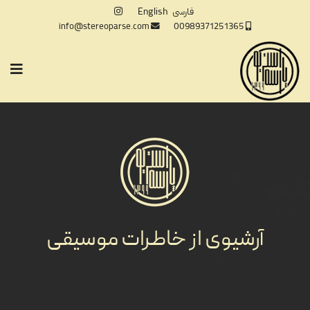
فارسی
English
info@stereoparse.com
00989371251365
آرشیوی از خاطرات موسیقی