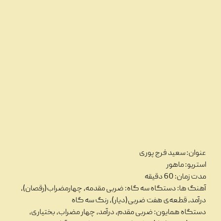
عنوان: سعید فرج پوری
استریو: ماهور
مدت زمان: 60 دقیقه
آهنگ ها: دستگاه سه گاه: ضربی مقدمه، چهارمضراب(رقصان)،
درآمد، قطعه‌ی هفت ضربی(دیار)، رنگ سه گاه
دستگاه همایون: ضربی مقدم، درآمد، چهار مضراب، بختیاری،