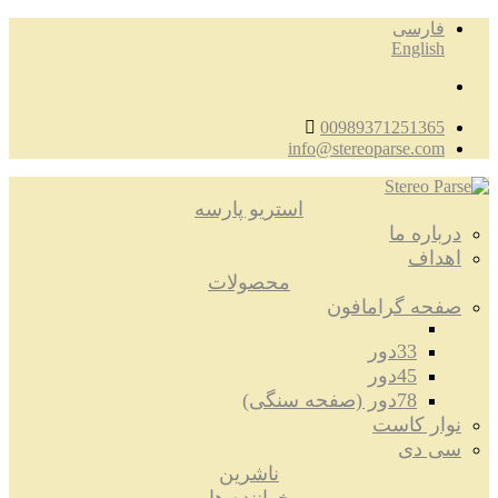
فارسی
English
00989371251365
info@stereoparse.com
استریو پارسه
درباره ما
اهداف
محصولات
صفحه گرامافون
33دور
45دور
78دور (صفحه سنگی)
نوار کاست
سی دی
ناشرین