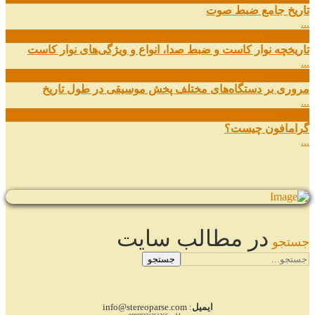
تاریخ جامع ضبط صوت
...
27
شهریور
تاریخچه نوار کاست و ضبط صدا، انواع و ویژگی‌های نوار کاست
...
11
شهریور
مروری بر دستگاه‌های مختلف پخش موسیقی در طول تاریخ
...
22
مرداد
گرامافون چیست؟
...
در مطالب سایت
جستجو
جستجو
ایمیل
: info@stereoparse.com