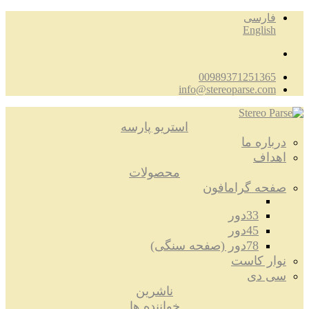
فارسی
English
00989371251365
info@stereoparse.com
استریو پارسه
درباره ما
اهداف
محصولات
صفحه گرامافون
33دور
45دور
78دور (صفحه سنگی)
نوار کاست
سی دی
ناشرین
خواننده ها