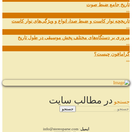
تاریخ جامع ضبط صوت
...
27
شهریور
تاریخچه نوار کاست و ضبط صدا، انواع و ویژگی‌های نوار کاست
...
11
شهریور
مروری بر دستگاه‌های مختلف پخش موسیقی در طول تاریخ
...
22
مرداد
گرامافون چیست؟
...
در مطالب سایت
جستجو
جستجو
ایمیل
: info@stereoparse.com