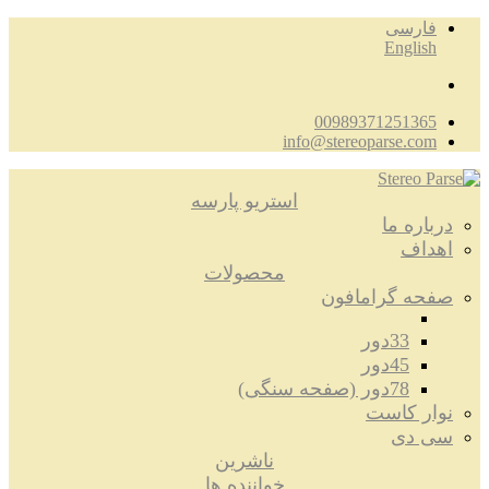
فارسی
English
00989371251365
info@stereoparse.com
استریو پارسه
درباره ما
اهداف
محصولات
صفحه گرامافون
33دور
45دور
78دور (صفحه سنگی)
نوار کاست
سی دی
ناشرین
خواننده ها