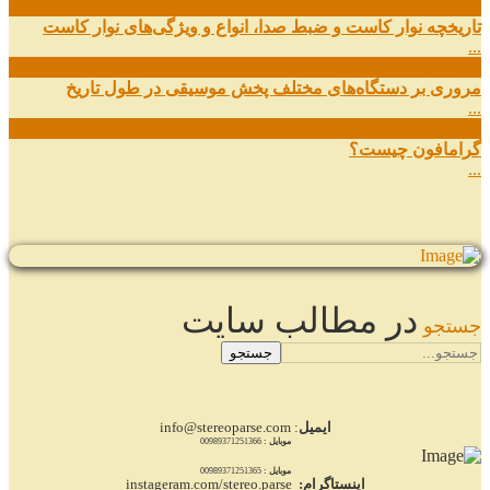
27
شهریور
تاریخچه نوار کاست و ضبط صدا، انواع و ویژگی‌های نوار کاست
...
11
شهریور
مروری بر دستگاه‌های مختلف پخش موسیقی در طول تاریخ
...
22
مرداد
گرامافون چیست؟
...
در مطالب سایت
جستجو
جستجو
ایمیل
: info@stereoparse.com
موبایل :
00989371251366
موبایل :
00989371251365
اینستاگرام:
instageram.com/stereo.parse