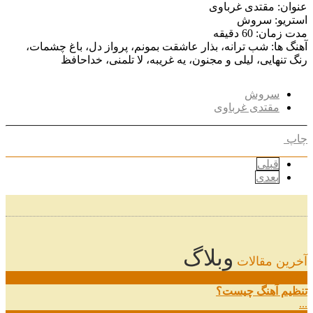
عنوان: مقتدی غرباوی
استریو: سروش
مدت زمان: 60 دقیقه
آهنگ ها: شب ترانه، بذار عاشقت بمونم، پرواز دل، باغ چشمات،
رنگ تنهایی، لیلی و مجنون، یه غریبه، لا تلمنی، خداحافظ
سروش
مقتدی غرباوی
چاپ
قبلی
بعدی
وبلاگ
آخرین مقالات
08
خرداد
تنظیم آهنگ چیست؟
...