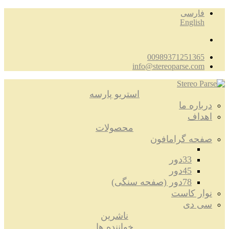
فارسی
English
00989371251365
info@stereoparse.com
استریو پارسه
درباره ما
اهداف
محصولات
صفحه گرامافون
33دور
45دور
78دور (صفحه سنگی)
نوار کاست
سی دی
ناشرین
خواننده ها