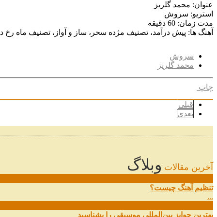
عنوان: محمد گلریز
استریو: سروش
مدت زمان: 60 دقیقه
آهنگ ها: پیش درآمد، تصنیف مژده سحر، ساز و آواز، تصنیف ماه رخ
سروش
محمد گلریز
چاپ
قبلی
بعدی
وبلاگ
آخرین مقالات
08
خرداد
تنظیم آهنگ چیست؟
...
09
ارديبهشت
بهترین جوایز بین‌المللی موسیقی را بشناسید