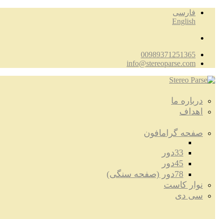
فارسی
English
00989371251365
info@stereoparse.com
درباره ما
اهداف
صفحه گرامافون
33دور
45دور
78دور (صفحه سنگی)
نوار کاست
سی دی