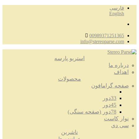
فارسی
English
00989371251365
info@stereoparse.com
استریو پارسه
درباره ما
اهداف
محصولات
صفحه گرامافون
33دور
45دور
78دور (صفحه سنگی)
نوار کاست
سی دی
ناشرین