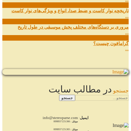
27
شهریور
تاریخچه نوار کاست و ضبط صدا، انواع و ویژگی‌های نوار کاست
...
11
شهریور
مروری بر دستگاه‌های مختلف پخش موسیقی در طول تاریخ
...
22
مرداد
گرامافون چیست؟
...
در مطالب سایت
جستجو
جستجو
ایمیل
: info@stereoparse.com
موبایل :
00989371251366
موبایل :
00989371251365