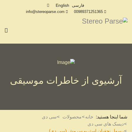
فارسی
English
info@stereoparse.com
00989371251365
آرشیوی از خاطرات موسیقی
شما اینجا هستید:
خانه
محصولات
سی دی
دیسک های سی دی
رسول نجفیان استریو سروش (سی دی)