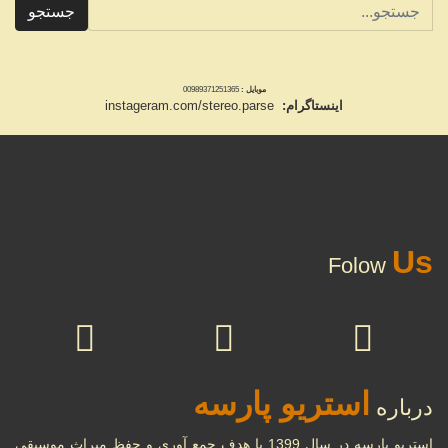
جستجو
موبایل :
00989371251365
اینستاگرام:
instageram.com/stereo.parse
Us
Folow
استریو پارسه
درباره
استریو پارسه در سال 1399 با هدف جمع آوری و حفظ میراث موسیقی