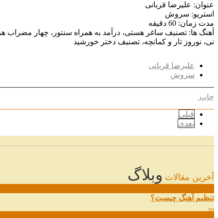
عنوان: علیرضا قربانی
استریو: سروش
مدت زمان: 60 دقیقه
آهنگ ها: تصنیف ساغر هستی، درآمد به همراه سنتور، چهار مضراب هم
نی، نوروز تار و کمانچه، تصنیف دختر خورشید
علیرضا قربانی
سروش
چاپ
قبلی
بعدی
وبلاگ
آخرین مقالات
08
خرداد
تنظیم آهنگ چیست؟
...
09
ارديبهشت