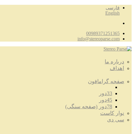
فارسی
English
00989371251365
info@stereoparse.com
درباره ما
اهداف
صفحه گرامافون
33دور
45دور
78دور (صفحه سنگی)
نوار کاست
سی دی