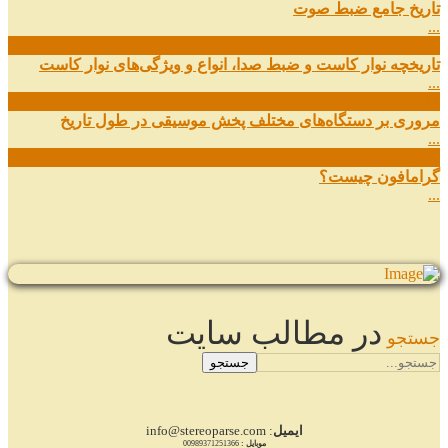
تاریخ جامع ضبط صوت
...
27
شهریور
تاریخچه نوار کاست و ضبط صدا، انواع و ویژگی‌های نوار کاست
...
11
شهریور
مروری بر دستگاه‌های مختلف پخش موسیقی در طول تاریخ
...
22
مرداد
گرامافون چیست؟
...
در مطالب سایت
جستجو
جستجو
ایمیل
: info@stereoparse.com
موبایل :
00989371251366