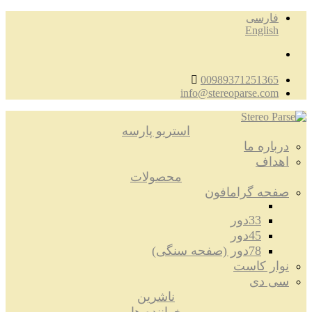
فارسی
English
00989371251365
info@stereoparse.com
استریو پارسه
درباره ما
اهداف
محصولات
صفحه گرامافون
33دور
45دور
78دور (صفحه سنگی)
نوار کاست
سی دی
ناشرین