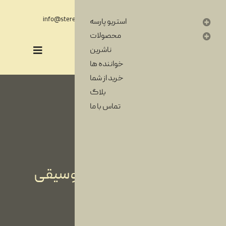
فارسی
English
info@stereoparse.com
00989371251365
استریو پارسه
محصولات
ناشرین
خواننده ها
خرید از شما
بلاگ
تماس با ما
آرشیوی از خاطرات موسیقی