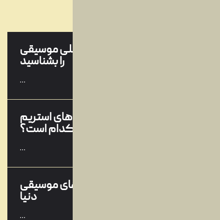
...
وبلاگ
خرداد
آخرین مقالات
بهترین جوایز بین‌المللی موسیقی
09
را بشناسید
ارديبهشت
...
بهترین سرویس‌های استریم
19
موسیقی کدام است؟
اسفند
...
معرفی انواع سبک های موسیقی
14
دنیا
اسفند
...