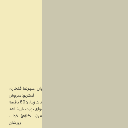
عنوان: علیرضا افتخاری
استریو: سروش
مدت زمان: 60 دقیقه
آهنگ ها: افسانه عمر، چشم نرگس، هوای تو، مبتلا، شاهد
افلاکی، آتش عشق، داغ تنهایی، افسانه عمر(بی کلام)، خواب
پریشان