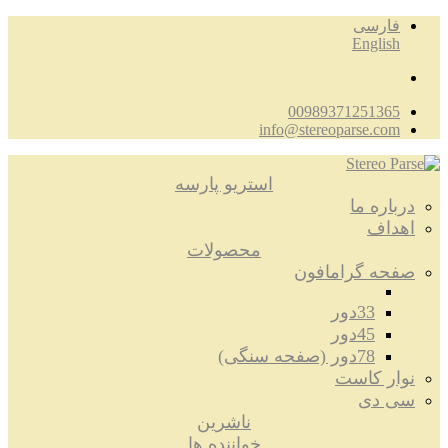
فارسی
English
00989371251365
info@stereoparse.com
استریو پارسه
درباره ما
اهداف
محصولات
صفحه گرامافون
33دور
45دور
78دور (صفحه سنگی)
نوار کاست
سی دی
ناشرین
خواننده ها