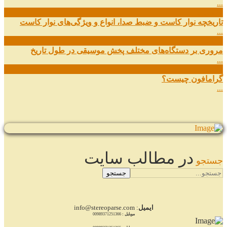
...
27
شهریور
تاریخچه نوار کاست و ضبط صدا، انواع و ویژگی‌های نوار کاست
...
11
شهریور
مروری بر دستگاه‌های مختلف پخش موسیقی در طول تاریخ
...
22
مرداد
گرامافون چیست؟
...
در مطالب سایت
جستجو
جستجو
ایمیل
: info@stereoparse.com
موبایل :
00989371251366