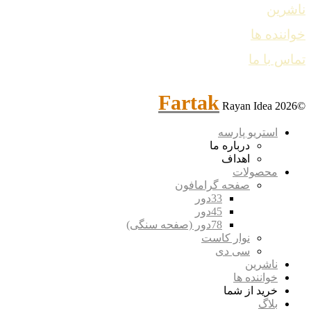
ناشرین
خواننده ها
تماس با ما
Fartak
Rayan Idea
©2026
استریو پارسه
درباره ما
اهداف
محصولات
صفحه گرامافون
33دور
45دور
78دور (صفحه سنگی)
نوار کاست
سی دی
ناشرین
خواننده ها
خرید از شما
بلاگ