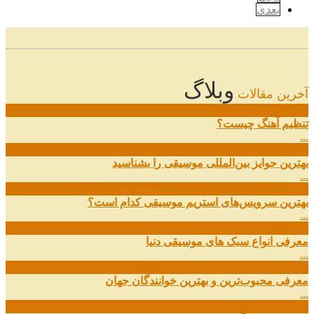
بعدی
وبلاگ
آخرین مقالات
08
خرداد
تنظیم آهنگ چیست؟
...
09
ارديبهشت
بهترین جوایز بین‌المللی موسیقی را بشناسید
...
19
اسفند
بهترین سرویس‌های استریم موسیقی کدام است؟
...
14
اسفند
معرفی انواع سبک های موسیقی دنیا
...
01
اسفند
معرفی محبوب‌ترین و بهترین خوانندگان جهان
...
13
آذر