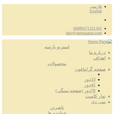
فارسی
English
00989371251365
info@stereoparse.com
استریو پارسه
درباره ما
اهداف
محصولات
صفحه گرامافون
33دور
45دور
78دور (صفحه سنگی)
نوار کاست
سی دی
ناشرین
خواننده ها