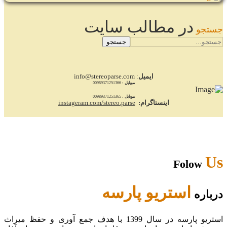
در مطالب سایت
جستجو
جستجو
ایمیل
: info@stereoparse.com
موبایل :
00989371251366
موبایل :
00989371251365
اینستاگرام:
instageram.com/stereo.parse
Us
Folow
استریو پارسه
درباره
استریو پارسه در سال 1399 با هدف جمع آوری و حفظ میراث