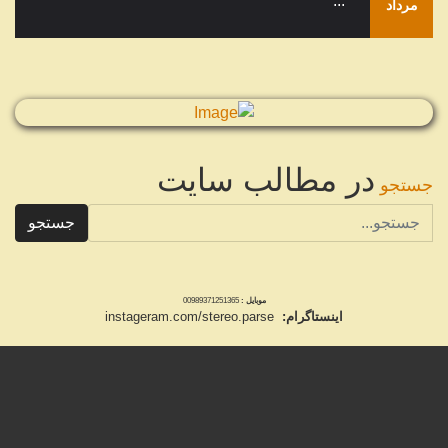
...
مرداد
در مطالب سایت
جستجو
جستجو
موبایل :
00989371251365
اینستاگرام:
instageram.com/stereo.parse