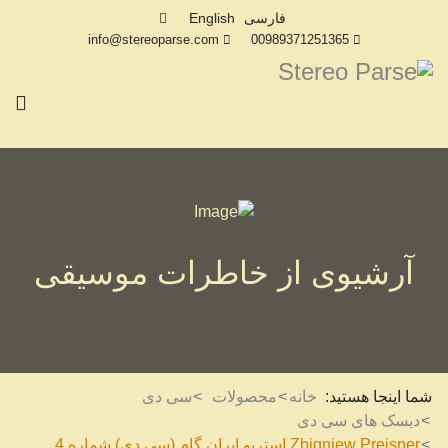
فارسی
English
info@stereoparse.com
00989371251365
آرشیوی از خاطرات موسیقی
شما اینجا هستید:
خانه
محصولات
سی دی
دیسک های سی دی
Zbigniew Preisner استریو ایران گام (سی دی) شماره 4