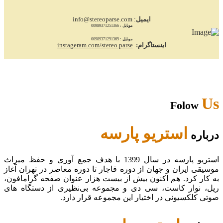
تاریخ و پیدایش موسیقی در ایران و جهان
...
ایمیل
: info@stereoparse.com
29
شهریور
موبایل :
00989371251366
تاریخ جامع ضبط صوت
...
موبایل :
00989371251365
اینستاگرام:
instageram.com/stereo.parse
27
شهریور
تاریخچه نوار کاست و ضبط صدا، انواع و ویژگی‌های نوار کاست
...
11
شهریور
مروری بر دستگاه‌های مختلف پخش موسیقی در طول تاریخ
...
Us
Folow
22
مرداد
گرامافون چیست؟
...
استریو پارسه
درباره
08
خرداد
تنظیم آهنگ چیست؟
...
استریو پارسه در سال 1399 با هدف جمع آوری و حفظ میراث
09
ارديبهشت
موسیقی ایران و جهان از دوره قاجار تا دوره معاصر در تهران آغاز
بهترین جوایز بین‌المللی موسیقی را بشناسید
به کار کرد. هم اکنون بیش از بیست هزار عنوان صفحه گرامافون،
...
ریل، نوار کاست، سی دی و مجموعه بی‌نظیری از دستگاه های
19
اسفند
صوتی کلکسیونی در اختیار این مجموعه قرار دارد.
بهترین سرویس‌های استریم موسیقی کدام است؟
...