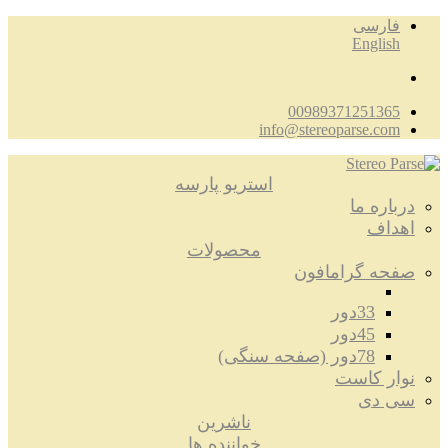
فارسی
English
00989371251365
info@stereoparse.com
استریو پارسه
درباره ما
اهداف
محصولات
صفحه گرامافون
33دور
45دور
78دور (صفحه سنگی)
نوار کاست
سی دی
ناشرین
خواننده ها