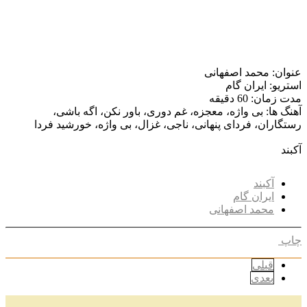
عنوان: محمد اصفهانی
استریو: ایران گام
مدت زمان: 60 دقیقه
آهنگ ها: بی واژه، معجزه، غم دوری، باور نکن، اگه باشی،
رستگاران، فردای پنهانی، ناجی، غزال، بی واژه، خورشید فردا
آکبند
آکبند
ایران گام
محمد اصفهانی
27
شهریور
تاریخچه نوار کاست و ضبط صدا، انواع و ویژگی‌های نوار کاست
چاپ
...
11
شهریور
قبلی
مروری بر دستگاه‌های مختلف پخش موسیقی در طول تاریخ
بعدی
...
22
مرداد