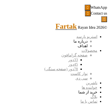
WhatsApp

Contact us


Fartak
Rayan Idea
©2026
استریو پارسه
درباره ما
اهداف
محصولات
صفحه گرامافون
33دور
45دور
78دور (صفحه سنگی)
نوار کاست
سی دی
ناشرین
خواننده ها
خرید از شما
بلاگ
تماس با ما