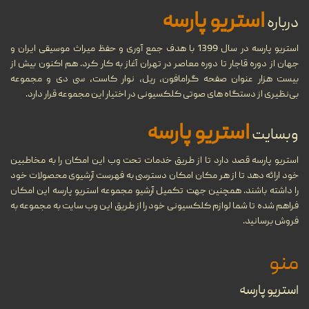
تاریخچه نوار کاست و ضبط صدا،
27
انواع و ویژگی‌های نوار کاست
استریو پارسه
درباره
شهریور
...
استریو پارسه در سال 1399 با هدف جمع آوری و حفظ میراث موسیقی ایران و
جهان از دوره قاجار تا دوره معاصر در تهران آغاز به کار کرد. هم اکنون بیش از
بیست هزار عنوان صفحه گرامافون، ریل، نوار کاست، سی دی و مجموعه
مروری بر دستگاه‌های مختلف
بی‌نظیری از دستگاه های صوتی کلکسیونی در اختیار این مجموعه قرار دارد.
11
پخش موسیقی در طول تاریخ
استریو پارسه
وبسایت
شهریور
...
استریو پارسه قصد دارد تا از طریق خدمات تحت وب این امکان را به مخاطبین
خود ارائه دهد تا از هر مکان امکان دسترسی به فهرست آرشیوی محصولات خود
22
گرامافون چیست؟
را داشته باشند. همچنین جهت تکمیل آرشیو مجموعه استریو پارسه این امکان
فراهم شده تا شما لوازم کلکسیونی خود را از طریق این وب سایت به مجموعه به
...
مرداد
فروش برسانید.
منو
08
تنظیم آهنگ چیست؟
استریو پارسه
...
خرداد