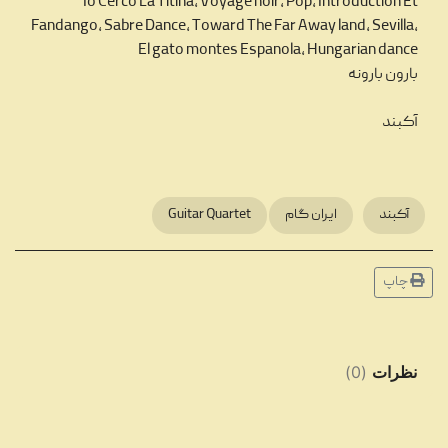
Io Cerco La Titina، Voyage noir، Pop، Introduction Et
Fandango، Sabre Dance، Toward The Far Away land، Sevilla،
El gato montes Espanola، Hungarian dance
بارون بارونه
آکبند
آکبند
ایران گام
Guitar Quartet
چاپ
نظرات
(
0
)