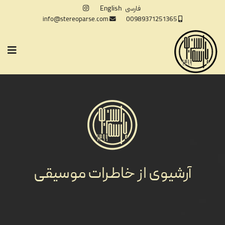
فارسی
English
info@stereoparse.com
00989371251365
آرشیوی از خاطرات موسیقی