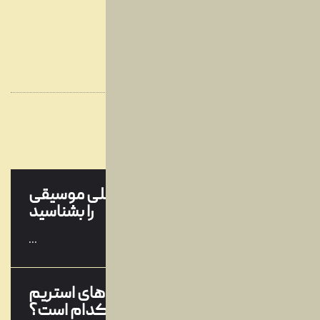
22
گرامافون چیست؟
...
مرداد
08
تنظیم آهنگ چیست؟
...
وبلاگ
خرداد
آخرین مقالات
بهترین جوایز بین‌المللی موسیقی
09
را بشناسید
ارديبهشت
...
بهترین سرویس‌های استریم
19
موسیقی کدام است؟