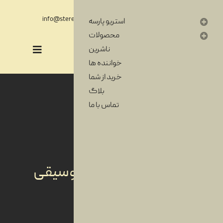
فارسی
English
info@stereoparse.com
00989371251365
استریو پارسه
محصولات
ناشرین
خواننده ها
خرید از شما
بلاگ
تماس با ما
آرشیوی از خاطرات موسیقی