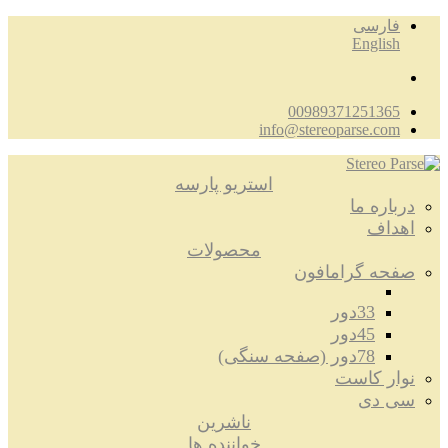
فارسی
English
00989371251365
info@stereoparse.com
استریو پارسه
درباره ما
اهداف
محصولات
صفحه گرامافون
33دور
45دور
78دور (صفحه سنگی)
نوار کاست
سی دی
ناشرین
خواننده ها