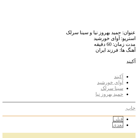
عنوان: حمید بهروز نیا و سینا سرلک
استریو: آوای خورشید
مدت زمان: 60 دقیقه
آهنگ ها: فرزند ایران
آکبند
آکبند
آوای خورشید
سینا سرلک
حمید بهروز نیا
چاپ
قبلی
بعدی