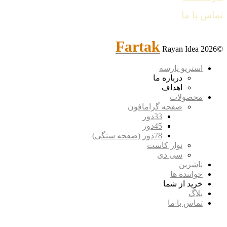
تماس با ما
Fartak
Rayan Idea
©2026
استریو پارسه
درباره ما
اهداف
محصولات
صفحه گرامافون
33دور
45دور
78دور (صفحه سنگی)
نوار کاست
سی دی
ناشرین
خواننده ها
خرید از شما
بلاگ
تماس با ما