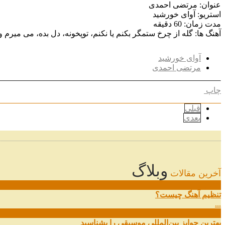
عنوان: مرتضی احمدی
استریو: آوای خورشید
مدت زمان: 60 دقیقه
آهنگ ها: گله از چرخ ستمگر بکنم یا نکنم، توپخونه، دل بده، می میرم
آوای خورشید
مرتضی احمدی
چاپ
قبلی
بعدی
وبلاگ
آخرین مقالات
08
خرداد
تنظیم آهنگ چیست؟
...
09
ارديبهشت
بهترین جوایز بین‌المللی موسیقی را بشناسید