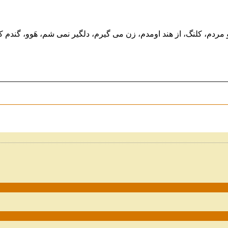
 و مردم، کلنگ، از هند اومدم، زن می گیرم، دلگیر نمی شم، هَوو، گندم