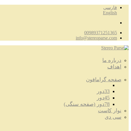
فارسی
English
00989371251365
info@stereoparse.com
درباره ما
اهداف
صفحه گرامافون
33دور
45دور
78دور (صفحه سنگی)
نوار کاست
سی دی