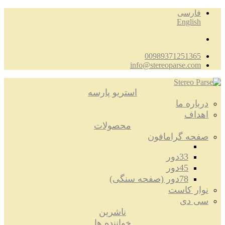
فارسی
English
00989371251365
info@stereoparse.com
استریو پارسه
درباره ما
اهداف
محصولات
صفحه گرامافون
33دور
45دور
78دور (صفحه سنگی)
نوار کاست
سی دی
ناشرین
خواننده ها