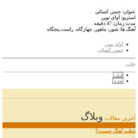
عنوان: حسن کسائی
استریو: آوای نوین
مدت زمان: 47 دقیقه
آهنگ ها: شور، ماهور، چهارگاه، راست پنجگاه
آوای نوین
حسن کسائی
چاپ
قبلی
بعدی
وبلاگ
آخرین مقالات
08
خرداد
تنظیم آهنگ چیست؟
...