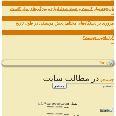
27
شهریور
تاریخچه نوار کاست و ضبط صدا، انواع و ویژگی‌های نوار کاست
...
11
شهریور
مروری بر دستگاه‌های مختلف پخش موسیقی در طول تاریخ
...
22
مرداد
گرامافون چیست؟
...
در مطالب سایت
جستجو
جستجو
ایمیل
: info@stereoparse.com
موبایل :
00989371251366
موبایل :
00989371251365