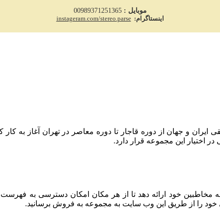
موبایل :
00989371251365
اینستاگرام:
instageram.com/stereo.parse
 حفظ میراث موسیقی ایران و جهان از دوره قاجار تا دوره معاصر در تهران آغا
 اختیار این مجموعه قرار دارد.
به مخاطبین خود ارائه دهد تا از هر مکان امکان دسترسی به فهرست
 خود را از طریق این وب سایت به مجموعه به فروش برسانید.