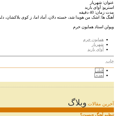
عنوان: شهریار
استریو: آوای باربد
مدت زمان: 40 دقیقه
آهنگ ها: اشک من هویدا شد، خسته دلان، آماد اما، ز کوی بلاکشان، دلم
ویولن استاد همایون خرم
همایون خرم
شهریار
آوای باربد
چاپ
قبلی
بعدی
وبلاگ
آخرین مقالات
08
خرداد
تنظیم آهنگ چیست؟