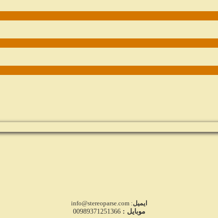
ایمیل
: info@stereoparse.com
موبایل :
00989371251366