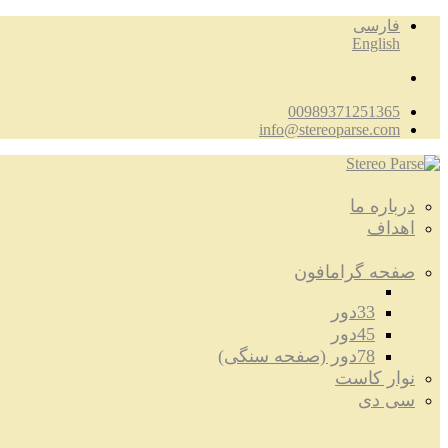
فارسی
English
00989371251365
info@stereoparse.com
درباره ما
اهداف
صفحه گرامافون
33دور
45دور
78دور (صفحه سنگی)
نوار کاست
سی دی