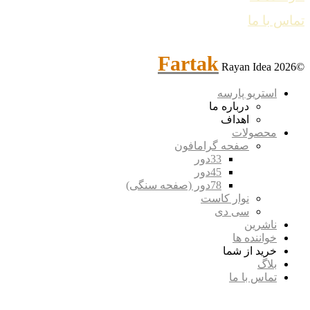
تماس با ما
Fartak
Rayan Idea
©2026
استریو پارسه
درباره ما
اهداف
محصولات
صفحه گرامافون
33دور
45دور
78دور (صفحه سنگی)
نوار کاست
سی دی
ناشرین
خواننده ها
خرید از شما
بلاگ
تماس با ما