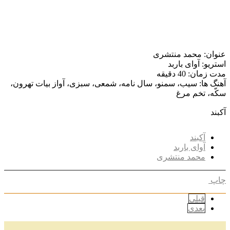
عنوان: محمد منتشری
استریو: آوای باربد
مدت زمان: 40 دقیقه
آهنگ ها: سیب، سمنو، سال نامه، شمعی، سبزی، آواز بیات تهرون،
سکّه، تخم مرغ
آکبند
آکبند
آوای باربد
محمد منتشری
چاپ
قبلی
بعدی