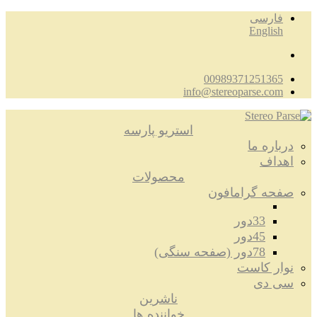
فارسی
English
00989371251365
info@stereoparse.com
استریو پارسه
درباره ما
اهداف
محصولات
صفحه گرامافون
33دور
45دور
78دور (صفحه سنگی)
نوار کاست
سی دی
ناشرین
خواننده ها