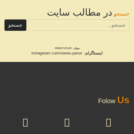
در مطالب سایت
جستجو
جستجو
موبایل :
00989371251365
اینستاگرام:
instageram.com/stereo.parse
Us
Folow