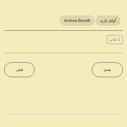
آوای باربد
Andrea Bocelli
چاپ
بعدی
قبلی