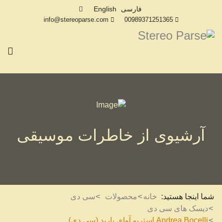
فارسی
English
info@stereoparse.com
00989371251365
آرشیوی از خاطرات موسیقی
شما اینجا هستید:
خانه
محصولات
سی دی
دیسک های سی دی
Andrea Bocelli استریو آوای باربد (سی دی)