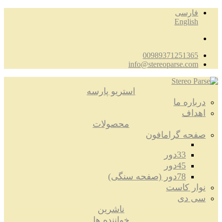
فارسی
English
00989371251365
info@stereoparse.com
استریو پارسه
درباره ما
اهداف
محصولات
صفحه گرامافون
33دور
45دور
78دور (صفحه سنگی)
نوار کاست
سی دی
ناشرین
خواننده ها