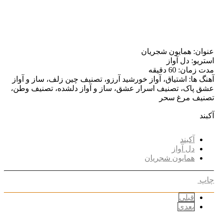
عنوان: همایون شجریان
استریو: دل آواز
مدت زمان: 60 دقیقه
آهنگ ها: اشتیاق، آواز خورشید آرزو، تصنیف چین زلف، ساز و آواز
عشق پاک، تصنیف اسرار عشق، ساز و آواز دلشده، تصنیف وطن،
تصنیف مرغ سحر
آکبند
آکبند
دل آواز
همایون شجریان
چاپ
قبلی
بعدی