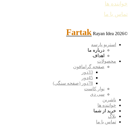
خواننده ها
تماس با ما
Fartak
Rayan Idea
©2026
استریو پارسه
درباره ما
اهداف
محصولات
صفحه گرامافون
33دور
45دور
78دور (صفحه سنگی)
نوار کاست
سی دی
ناشرین
خواننده ها
خرید از شما
بلاگ
تماس با ما