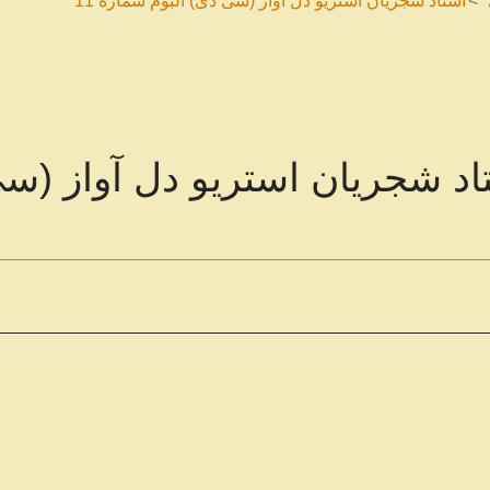
استاد شجریان استریو دل آواز (سی دی) آلبوم شماره 11
اد شجریان استریو دل آواز (سی 