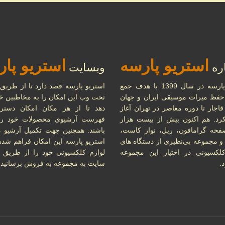
تاریخ و پ
استریو پارسه
استریو پا
اره
وبسایت
استریو پارسه در سال 1399 با هدف جمع
استریو پارسه قصد دارد تا از طریق
حفظ میراث موسیقی ایران و جهان
تحت وب این امکان را به مخاطبین خو
قاجار تا دوره معاصر در تهران آغاز
دهد تا از هر مکان امکان دستر
کرد. هم اکنون بیش از بیست هزار
فهرست آرشیوی محصولات خود را 
فحه گرامافون، ریل، نوار کاست،
باشند. همچنین جهت تکمیل آرشیو 
 مجموعه بی‌نظیری از دستگاه های
استریو پارسه این امکان فراهم شده
کسیونی در اختیار این مجموعه
لوازم کلکسیونی خود را از طریق 
.
سایت به مجموعه به فروش برسانید.
تاریخچه نوار کاست و ضبط صدا، 