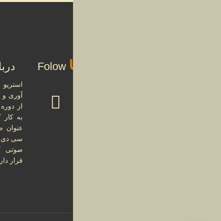
03
مهر
01
Us
Folow
درب
مهر
آوری و 
از دوره 
29
به کار 
عنوان ص
شهریور
سی دی و
صوتی کل
قرار دارد
27
شهریور