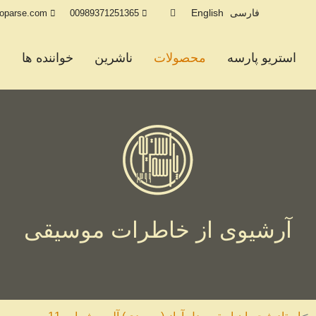
فارسی
English
eoparse.com
00989371251365
استریو پارسه
محصولات
ناشرین
خواننده ها
خ
آرشیوی از خاطرات موسیقی