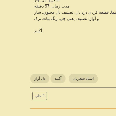
مدت زمان: 57 دقیقه
صنما، قطعه کردی درد دل، تصنیف دل مجنون، ساز
و آواز، تصنیف یعنی چی، زنگ بیات ترک
آکبند
استاد شجریان
آکبند
دل آواز
انواع و ویژگی‌های نوار کاست
...
چاپ
ف پخش موسیقی در طول تاریخ