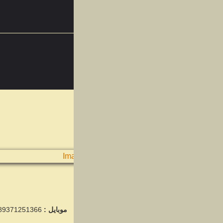
اسفند
14
اسفند
01
اسفند
13
آذر
موبایل :
00989371251366
ایمیل
: info@stereoparse.com