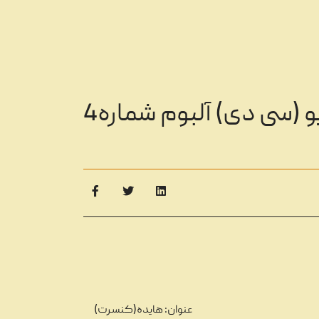
 (سی دی) آلبوم شماره4
عنوان: هایده(کنسرت)