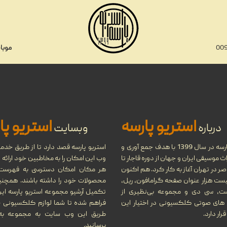
موبای
تاریخ 
استریو پارسه
استریو پا
درباره
وبسایت
استریو پارسه در سال 1399 با هدف جمع آوری و
استریو پارسه قصد دارد تا از طریق خد
 موسیقی ایران و جهان از دوره قاجار تا
وب این امکان را به مخاطبین خود ارائه د
تاریخچه نوار کاست و ضبط صد
ر در تهران آغاز به کار کرد. هم اکنون
هر مکان امکان دسترسی به فهرست 
یست هزار عنوان صفحه گرامافون، ریل،
محصولات خود را داشته باشند. همچن
ست، سی دی و مجموعه بی‌نظیری از
تکمیل آرشیو مجموعه استریو پارسه ای
های صوتی کلکسیونی در اختیار این
فراهم شده تا شما لوازم کلکسیونی خو
ار دارد.
طریق این وب سایت به مجموعه ب
برسانید.