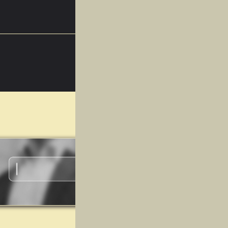
اسفند
14
اسفند
01
اسفند
13
آذر