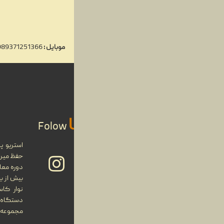
03
مهر
موبایل :
00989371251366
ایمیل
: info@stereoparse.com
01
مهر
29
Us
Folow
شهریور
حفظ میراث
27
دوره معاص
بیش از ب
نوار کا
شهریور
دستگاه 
مجموعه قر