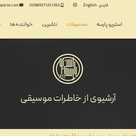
فارسی
English
oparse.com
00989371251365
استریو پارسه
محصولات
ناشرین
خواننده ها
خ
آرشیوی از خاطرات موسیقی