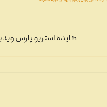
ایده استریو پارس ویدیو (سی دی) آلبوم شماره4
هایده استریو پارس ویدیو