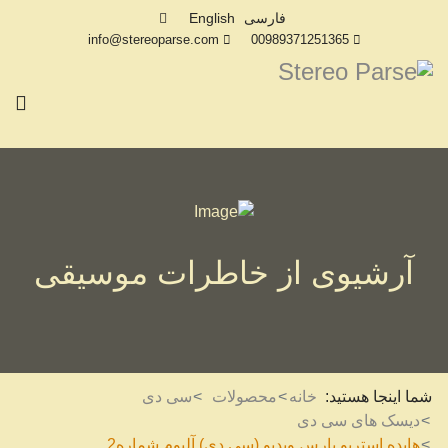
فارسی
English
info@stereoparse.com
00989371251365
آرشیوی از خاطرات موسیقی
شما اینجا هستید:
خانه
محصولات
سی دی
دیسک های سی دی
هایده استریو پارس ویدیو (سی دی) آلبوم شماره2