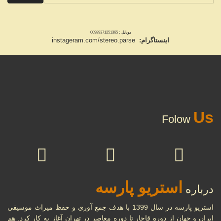
موبایل :
00989371251365
اینستاگرام:
instageram.com/stereo.parse
Us
Folow
استریو پارسه
درباره
استریو پارسه در سال 1399 با هدف جمع آوری و حفظ میراث موسیقی
ایران و جهان از دوره قاجار تا دوره معاصر در تهران آغاز به کار کرد. هم