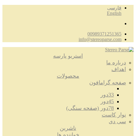
فارسی
English
00989371251365
info@stereoparse.com
استریو پارسه
درباره ما
اهداف
محصولات
صفحه گرامافون
33دور
45دور
78دور (صفحه سنگی)
نوار کاست
سی دی
ناشرین
خواننده ها