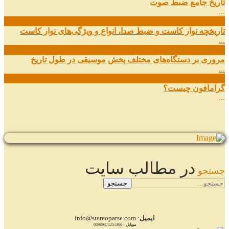
تاریخ جامع ضبط صوت
...
27
شهریور
تاریخچه نوار کاست و ضبط صدا، انواع و ویژگی‌های نوار کاست
...
11
شهریور
مروری بر دستگاه‌های مختلف پخش موسیقی در طول تاریخ
...
22
مرداد
گرامافون چیست؟
...
در مطالب سایت
جستجو
جستجو
ایمیل
: info@stereoparse.com
موبایل :
00989371251366