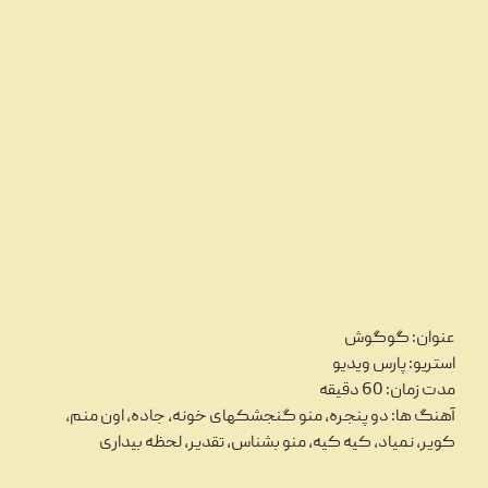
عنوان: گوگوش
استریو: پارس ویدیو
مدت زمان: 60 دقیقه
آهنگ ها: دو پنجره، منو گنجشکهای خونه، جاده، اون منم،
کویر، نمیاد، کیه کیه، منو بشناس، تقدیر، لحظه بیداری