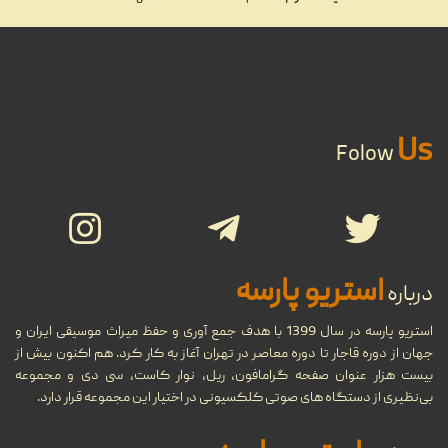
تاریخ و پیدایش موسیقی در ایران و
01
جهان
مهر
...
29
Us
تاریخ جامع ضبط صوت
Folow
...
شهریور
تاریخچه نوار کاست و ضبط صدا،
27
انواع و ویژگی‌های نوار کاست
استریو پارسه
درباره
شهریور
...
استریو پارسه در سال 1399 با هدف جمع آوری و حفظ میراث موسیقی ایران و
جهان از دوره قاجار تا دوره معاصر در تهران آغاز به کار کرد. هم اکنون بیش از
بیست هزار عنوان صفحه گرامافون، ریل، نوار کاست، سی دی و مجموعه
مروری بر دستگاه‌های مختلف
بی‌نظیری از دستگاه های صوتی کلکسیونی در اختیار این مجموعه قرار دارد.
11
پخش موسیقی در طول تاریخ