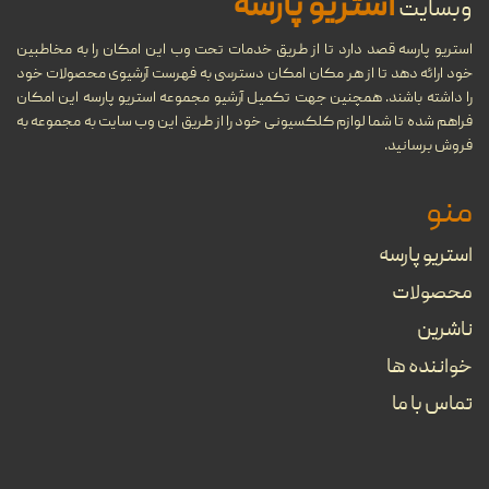
استریو پارسه
وبسایت
شهریور
...
استریو پارسه قصد دارد تا از طریق خدمات تحت وب این امکان را به مخاطبین
خود ارائه دهد تا از هر مکان امکان دسترسی به فهرست آرشیوی محصولات خود
22
گرامافون چیست؟
را داشته باشند. همچنین جهت تکمیل آرشیو مجموعه استریو پارسه این امکان
فراهم شده تا شما لوازم کلکسیونی خود را از طریق این وب سایت به مجموعه به
...
مرداد
فروش برسانید.
منو
08
تنظیم آهنگ چیست؟
استریو پارسه
...
خرداد
محصولات
ناشرین
بهترین جوایز بین‌المللی موسیقی
09
خواننده ها
را بشناسید
تماس با ما
ارديبهشت
...