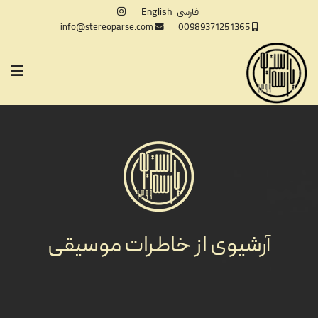
فارسی
English
info@stereoparse.com
00989371251365
آرشیوی از خاطرات موسیقی