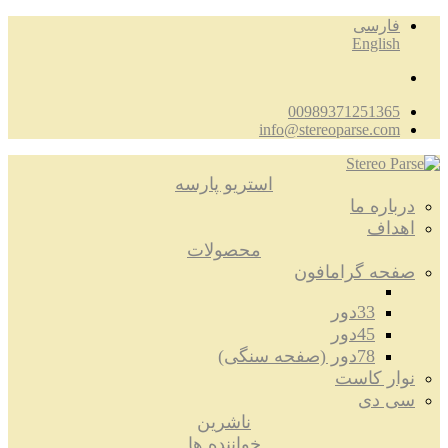
فارسی
English
00989371251365
info@stereoparse.com
استریو پارسه
درباره ما
اهداف
محصولات
صفحه گرامافون
33دور
45دور
78دور (صفحه سنگی)
نوار کاست
سی دی
ناشرین
خواننده ها