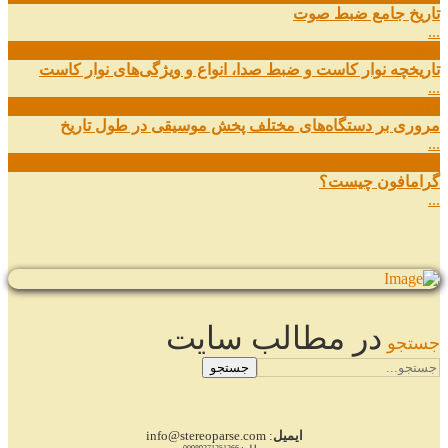
تاریخ جامع ضبط صوت
...
27
شهریور
تاریخچه نوار کاست و ضبط صدا، انواع و ویژگی‌های نوار کاست
...
11
شهریور
مروری بر دستگاه‌های مختلف پخش موسیقی در طول تاریخ
...
22
مرداد
گرامافون چیست؟
...
در مطالب سایت
جستجو
جستجو
ایمیل
: info@stereoparse.com