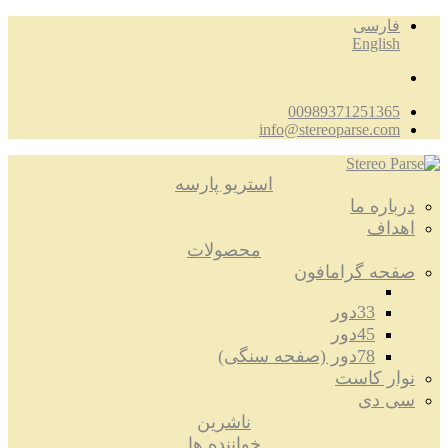
فارسی
English
00989371251365
info@stereoparse.com
استریو پارسه
درباره ما
اهداف
محصولات
صفحه گرامافون
33دور
45دور
78دور (صفحه سنگی)
نوار کاست
سی دی
ناشرین
خواننده ها