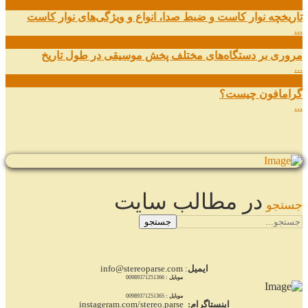
27
شهریور
تاریخچه نوار کاست و ضبط صدا، انواع و ویژگی‌های نوار کاست
...
11
شهریور
مروری بر دستگاه‌های مختلف پخش موسیقی در طول تاریخ
...
22
مرداد
گرامافون چیست؟
...
در مطالب سایت
جستجو
جستجو
ایمیل
: info@stereoparse.com
موبایل :
00989371251366
موبایل :
00989371251365
اینستاگرام:
instageram.com/stereo.parse