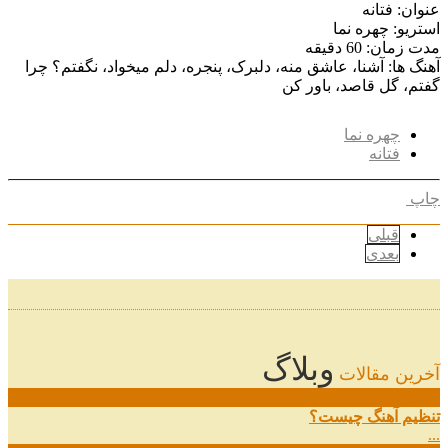
عنوان: فتانه
استریو: چهره نما
مدت زمان: 60 دقیقه
آهنگ ها: آشنا، عاشق منه، دلبرک، پنجره، دلم میخواد، نگفتم؟ چرا
گفتم، گل قاصد، باور کن
چهره نما
فتانه
چاپ
قبلی
بعدی
وبلاگ
آخرین مقالات
08
خرداد
تنظیم آهنگ چیست؟
...