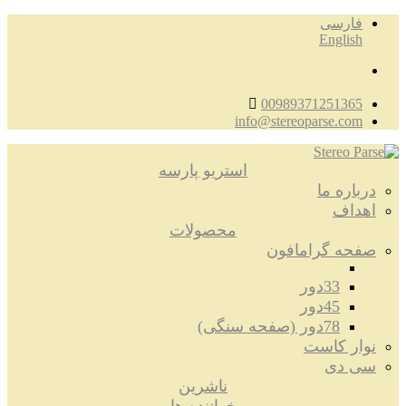
فارسی
English
00989371251365
info@stereoparse.com
استریو پارسه
درباره ما
اهداف
محصولات
صفحه گرامافون
33دور
45دور
78دور (صفحه سنگی)
نوار کاست
سی دی
ناشرین