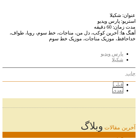
عنوان: شکیلا
استریو: پارس ویدیو
مدت زمان: 60 دقیقه
آهنگ ها: آخرین کوکب، دل من، مناجات، خط سوم، رویا، طواف،
خداحافظ، موزیک مناجات، موزیک خط سوم
پارس ویدیو
شکیلا
چاپ
قبلی
بعدی
وبلاگ
آخرین مقالات
08
خرداد