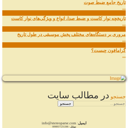
تاریخ جامع ضبط صوت
...
27
شهریور
تاریخچه نوار کاست و ضبط صدا، انواع و ویژگی‌های نوار کاست
...
11
شهریور
مروری بر دستگاه‌های مختلف پخش موسیقی در طول تاریخ
...
22
مرداد
گرامافون چیست؟
...
در مطالب سایت
جستجو
جستجو
ایمیل
: info@stereoparse.com
موبایل :
00989371251366