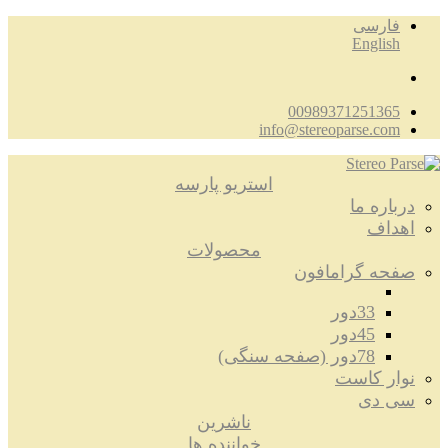
فارسی
English
00989371251365
info@stereoparse.com
استریو پارسه
درباره ما
اهداف
محصولات
صفحه گرامافون
33دور
45دور
78دور (صفحه سنگی)
نوار کاست
سی دی
ناشرین
خواننده ها